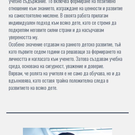
учебно съдържание. То включва формиране на позитивно
отношение към знанието, изграждане на ценности и развитие
на самостоятелно мислене. В своята работа прилагам
индивидуален подход към всяко дете, като се стремя да
подкрепям неговите силни страни и да насърчавам
увереността му.
Особено значение отдавам на ранното детско развитие, тъй
като първите седем години са решаващи за формирането на
личността и нагласата към ученето. Затова създавам учебна
среда, основана на сигурност, уважение и доверие.
Вярвам, че ролята на учителя е не само да обучава, но и да
вдъхновява, като оставя трайна положителна следа в
развитието на всяко дете.