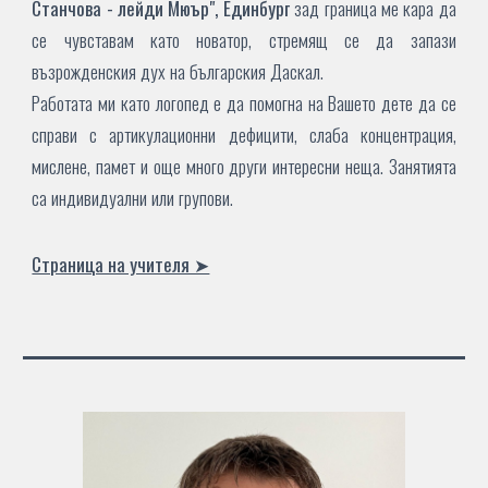
Станчова - лейди Мюър
", Единбург
зад граница ме кара да
се чувставам като новатор, стремящ се да запази
възрожденския дух на българския Даскал.
Работата ми като логопед е да помогна на Вашето дете да се
справи с артикулационни дефицити, слаба концентрация,
мислене, памет и още много други интересни неща. Занятията
са индивидуални или групови.
Страница на учителя ➤