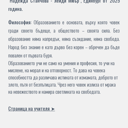
"Надежда Станчова - лейди Мюър", Единбург
от 2025
година.
Философия:
Образованието е основата, върху която човек
гради своето бъдеще, а обществото – своята сила. Без
образование няма напредък, няма съзидание, няма свобода.
Народ без знание е като дърво без корен – обречен да бъде
повален от първата буря.
Образованието учи не само на умения и професия, то учи на
мислене, на морал и на отговорност. То дава на човека
способността да различава истината от измамата, доброто от
злото, пътя от безпътицата. Чрез него човек излиза от мрака
на невежеството и намира светлината на свободата.
Страница на учителя ➤