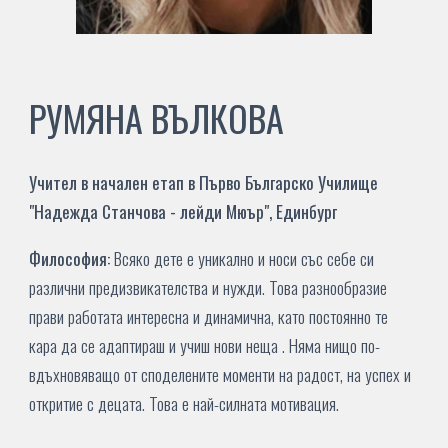
РУМЯНА ВЪЛКОВА
У
чител
в начален етап
в
Първо Българско Училище
"
Надежда Станчова - лейди Мюър
", Единбург
Философия:
Всяко дете е уникално и носи със себе си
различни предизвикателства и нужди. Това разнообразие
прави работата интересна и динамична, като постоянно те
кара да се адаптираш и учиш нови неща . Няма нищо по-
вдъхновяващо от споделените моменти на радост, на успех и
откритие с децата. Това е най-силната мотивация.