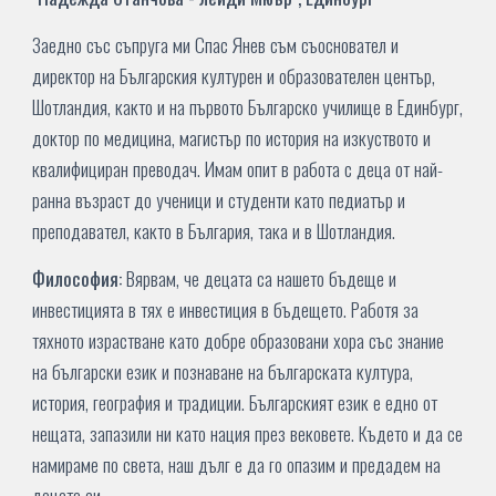
Заедно със съпруга ми Спас Янев съм съосновател и
директор на Българския културен и образователен център,
Шотландия, както и на първото Българско училище в Единбург,
доктор по медицина, магистър по история на изкуството и
квалифициран преводач. Имам опит в работа с деца от най-
ранна възраст до ученици и студенти като педиатър и
преподавател, както в България, така и в Шотландия.
Философия:
Вярвам, че децата са нашето бъдеще и
инвестицията в тях е инвестиция в бъдещето. Работя за
тяхното израстване като добре образовани хора със знание
на български език и познаване на българската култура,
история, география и традиции. Българският език е едно от
нещата, запазили ни като нация през вековете. Където и да се
намираме по света, наш дълг е да го опазим и предадем на
децата си.