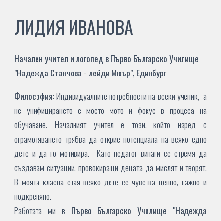
ЛИДИЯ ИВАНОВА
Начален учител и логопед в Първо Българско Училище
"
Надежда Станчова - лейди Мюър
", Единбург
Философия:
Индивидуалните потребности на всеки ученик, а
не унифицирането е моето мото и фокус в процеса на
обучаване. Началният учител е този, който наред с
ограмотяването трябва да открие потенциала на всяко едно
дете и да го мотивира. Като педагог винаги се стремя да
създавам ситуации, провокиращи децата да мислят и творят.
В моята класна стая всяко дете се чувства ценно, важно и
подкрепяно.
Работата ми в
Първо Българско Училище "
Надежда