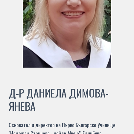
Д-Р ДАНИЕЛА ДИМОВА-
ЯНЕВА
Основател и д
иректор на
Първо Българско Училище
"
Надежда Станчова - лейди Мюър
", Единбург