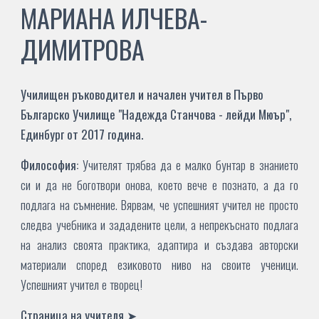
МАРИАНА ИЛЧЕВА-
ДИМИТРОВА
Училищен ръководител и начален учител в Първо
Българско Училище "
Надежда Станчова - лейди Мюър
",
Единбург от 2017 година.
Философия:
Учителят трябва да е малко бунтар в знанието
си и да не боготвори онова, което вече е познато, а да го
подлага на съмнение. Вярвам, че успешният учител не просто
следва учебника и зададените цели, а непрекъснато подлага
на анализ своята практика, адаптира и създава авторски
материали според езиковото ниво на своите ученици.
Успешният учител е творец!
Страница на учителя
➤