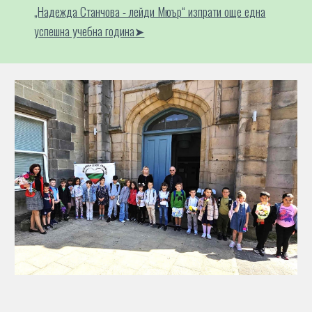
„Надежда Станчова - лейди Мюър“ изпрати още една
успешна учебна година➤